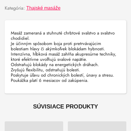
Kategória:
Thajské masáže
Masáž zameraná a stuhnuté chrbtové svalstvo a svalstvo
chodidiel.
Je účinným spôsobom boja proti pretrvávajúcim
bolestiam hlavy či akýmkoľvek blokádam hybnosti.
Intenzívna, hĺbková masáž zahŕňa akupresúrne techniky,
ktoré efektívne uvoľňujú svalové napätie.
Odstraňujú blokády na energetických dráhach.
Zvyšujú flexibilitu, odstraňujú bolesti.
Poskytuje úľavu od chronických bolestí, únavy a stresu.
Poukážka platí 6 mesiacov od zakúpenia.
SÚVISIACE PRODUKTY