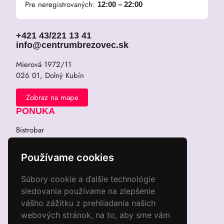
Pre neregistrovaných:
12:00 – 22:00
+421 43/221 13 41
info@centrumbrezovec.sk
Mierová 1972/11
026 01, Dolný Kubín
Zobraz na mape
PONUKA
Bistrobar
Kinderground
Wellness
Používame cookies
Thajská masáž
Zábava
Súbory cookie a ďalšie technológie
REZERVOVAŤ
sledovania používame na zlepšenie
Rezervovať bowling
vášho zážitku z prehliadania našich
Rezervovať masáž
webových stránok, na to, aby sme vám